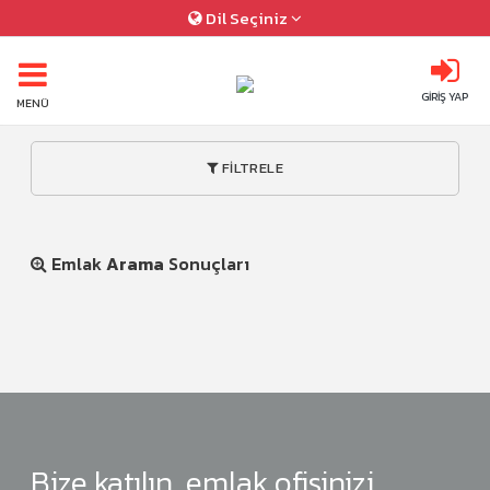
Dil Seçiniz
GİRİŞ YAP
MENÜ
FİLTRELE
Emlak
Arama
Sonuçları
Bize katılın, emlak ofisinizi