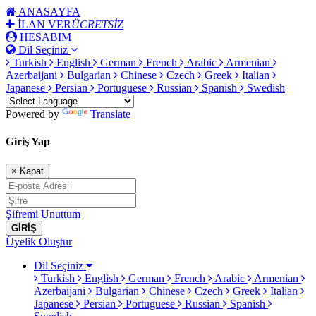
ANASAYFA
İLAN VER
ÜCRETSİZ
HESABIM
Dil Seçiniz
Turkish
English
German
French
Arabic
Armenian
Azerbaijani
Bulgarian
Chinese
Czech
Greek
Italian
Japanese
Persian
Portuguese
Russian
Spanish
Swedish
Powered by
Translate
Giriş Yap
×
Kapat
Şifremi Unuttum
GİRİŞ
Üyelik Oluştur
Dil Seçiniz
Turkish
English
German
French
Arabic
Armenian
Azerbaijani
Bulgarian
Chinese
Czech
Greek
Italian
Japanese
Persian
Portuguese
Russian
Spanish