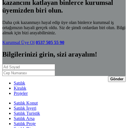
kazancını katlayan binlerce kurumsal
üyemizden biri olun.
Daha çok kazanmayı hayal edip üye olan binlerce kurumsal iş
ortağımızın hayali gerçek oldu. Siz de şimdi onlardan biri olun. Bilgi
almak için bizi arayabilirsiniz.
Kurumsal Üye Ol
0537 505 55 90
Bilgilerinizi girin, sizi arayalım!
Gönder
Satılık
Kiralık
Projeler
Satılık Konut
Satılık İşyeri
Satılık Turistik
Satılık Arsa
Satılık Proje