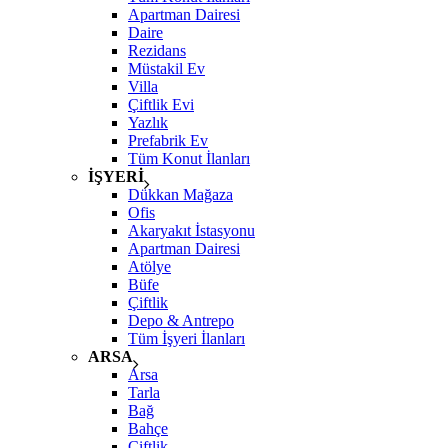
Apartman Dairesi
Daire
Rezidans
Müstakil Ev
Villa
Çiftlik Evi
Yazlık
Prefabrik Ev
Tüm Konut İlanları
İŞYERİ
Dükkan Mağaza
Ofis
Akaryakıt İstasyonu
Apartman Dairesi
Atölye
Büfe
Çiftlik
Depo & Antrepo
Tüm İşyeri İlanları
ARSA
Arsa
Tarla
Bağ
Bahçe
Çiftlik