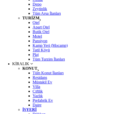
Depo
Zeytinlik
Tüm Arsa İlanları
TURİZM
Otel
Apart Otel
Butik Otel
Motel
Pansiyon
Kamp Yeri (Mocamp)
Tatil Köyü
Plaj
Tüm Turzim İlanları
KİRALIK
KONUT
Tüm Konut İlanları
Residans
Müstakil Ev
Villa
Çiftlik
Yazlık
Prefabrik Ev
Daire
İŞYERİ