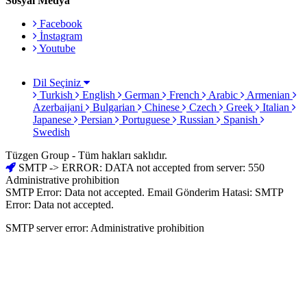
Sosyal Medya
Facebook
İnstagram
Youtube
Dil Seçiniz
Turkish
English
German
French
Arabic
Armenian
Azerbaijani
Bulgarian
Chinese
Czech
Greek
Italian
Japanese
Persian
Portuguese
Russian
Spanish
Swedish
Tüzgen Group - Tüm hakları saklıdır.
SMTP -> ERROR: DATA not accepted from server: 550
Administrative prohibition
SMTP Error: Data not accepted. Email Gönderim Hatasi: SMTP
Error: Data not accepted.
SMTP server error: Administrative prohibition