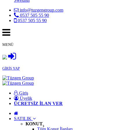
Swedish
info@tuzgengroup.com
0537 505 55 90
0537 505 55 90
MENÜ
GİRİŞ YAP
Giriş
Üyelik
ÜCRETSİZ İLAN VER
SATILIK
KONUT
Tüm Konut İlanları