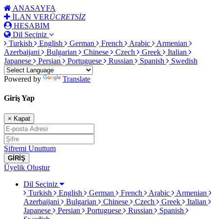
ANASAYFA
İLAN VER
ÜCRETSİZ
HESABIM
Dil Seçiniz
Turkish
English
German
French
Arabic
Armenian
Azerbaijani
Bulgarian
Chinese
Czech
Greek
Italian
Japanese
Persian
Portuguese
Russian
Spanish
Swedish
Powered by
Translate
Giriş Yap
×
Kapat
Şifremi Unuttum
GİRİŞ
Üyelik Oluştur
Dil Seçiniz
Turkish
English
German
French
Arabic
Armenian
Azerbaijani
Bulgarian
Chinese
Czech
Greek
Italian
Japanese
Persian
Portuguese
Russian
Spanish