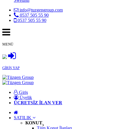
Swedish
info@tuzgengroup.com
0537 505 55 90
0537 505 55 90
MENÜ
GİRİŞ YAP
Giriş
Üyelik
ÜCRETSİZ İLAN VER
SATILIK
KONUT
Tüm Konut İlanları