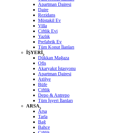
Apartman Dairesi
Daire
Rezidans
Müstakil Ev
Villa
Çiftlik Evi
Yazlık
Prefabrik Ev
Tüm Konut İlanları
İŞYERİ
Dükkan Mağaza
Ofis
Akaryakıt İstasyonu
Apartman Dairesi
Atölye
Büfe
Çiftlik
Depo & Antrepo
Tüm İşyeri İlanları
ARSA
Arsa
Tarla
Bağ
Bahçe
Çiftlik