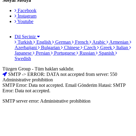
Sosyal Medya
Facebook
İnstagram
Youtube
Dil Seçiniz
Turkish
English
German
French
Arabic
Armenian
Azerbaijani
Bulgarian
Chinese
Czech
Greek
Italian
Japanese
Persian
Portuguese
Russian
Spanish
Swedish
Tüzgen Group - Tüm hakları saklıdır.
SMTP -> ERROR: DATA not accepted from server: 550
Administrative prohibition
SMTP Error: Data not accepted. Email Gönderim Hatasi: SMTP
Error: Data not accepted.
SMTP server error: Administrative prohibition