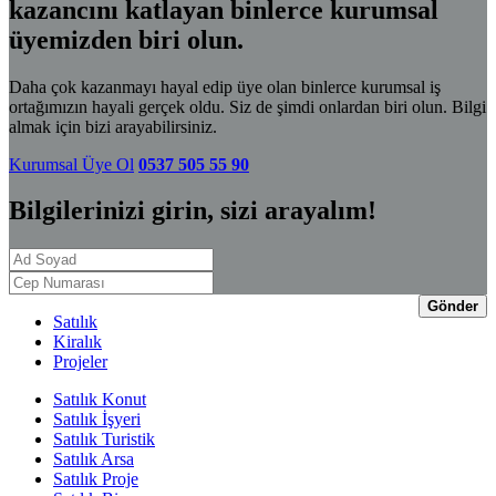
kazancını katlayan binlerce kurumsal
üyemizden biri olun.
Daha çok kazanmayı hayal edip üye olan binlerce kurumsal iş
ortağımızın hayali gerçek oldu. Siz de şimdi onlardan biri olun. Bilgi
almak için bizi arayabilirsiniz.
Kurumsal Üye Ol
0537 505 55 90
Bilgilerinizi girin, sizi arayalım!
Gönder
Satılık
Kiralık
Projeler
Satılık Konut
Satılık İşyeri
Satılık Turistik
Satılık Arsa
Satılık Proje