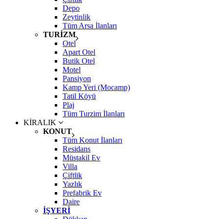
Depo
Zeytinlik
Tüm Arsa İlanları
TURİZM
Otel
Apart Otel
Butik Otel
Motel
Pansiyon
Kamp Yeri (Mocamp)
Tatil Köyü
Plaj
Tüm Turzim İlanları
KİRALIK
KONUT
Tüm Konut İlanları
Residans
Müstakil Ev
Villa
Çiftlik
Yazlık
Prefabrik Ev
Daire
İŞYERİ