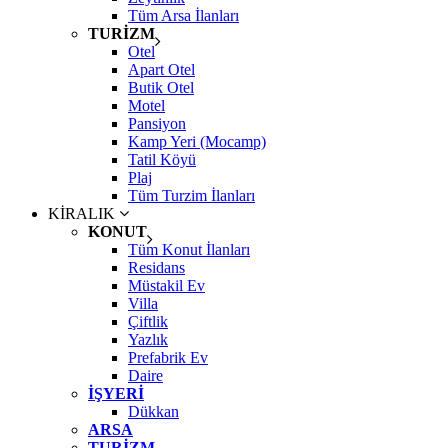
Tüm Arsa İlanları
TURİZM
Otel
Apart Otel
Butik Otel
Motel
Pansiyon
Kamp Yeri (Mocamp)
Tatil Köyü
Plaj
Tüm Turzim İlanları
KİRALIK
KONUT
Tüm Konut İlanları
Residans
Müstakil Ev
Villa
Çiftlik
Yazlık
Prefabrik Ev
Daire
İŞYERİ
Dükkan
ARSA
TURİZM