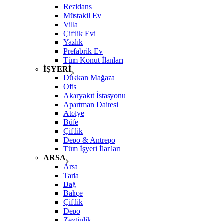
Rezidans
Müstakil Ev
Villa
Çiftlik Evi
Yazlık
Prefabrik Ev
Tüm Konut İlanları
İŞYERİ
Dükkan Mağaza
Ofis
Akaryakıt İstasyonu
Apartman Dairesi
Atölye
Büfe
Çiftlik
Depo & Antrepo
Tüm İşyeri İlanları
ARSA
Arsa
Tarla
Bağ
Bahçe
Çiftlik
Depo
Zeytinlik