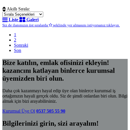
Akıllı Sırala:
Liste
Galeri
Siz de ilanınızın üst sıralarda
şeklinde yer almasını istiyorsanız tıklayın.
1
2
Sonraki
Son
Bize katılın, emlak ofisinizi ekleyin!
kazancını katlayan binlerce kurumsal
üyemizden biri olun.
Daha çok kazanmayı hayal edip üye olan binlerce kurumsal iş
ortağımızın hayali gerçek oldu. Siz de şimdi onlardan biri olun. Bilgi
almak için bizi arayabilirsiniz.
Kurumsal Üye Ol
0537 505 55 90
Bilgilerinizi girin, sizi arayalım!