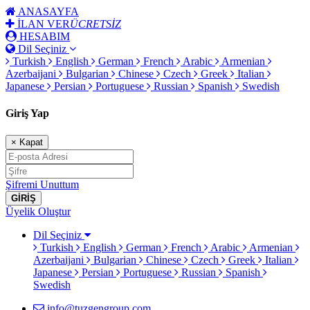
ANASAYFA
İLAN VER
ÜCRETSİZ
HESABIM
Dil Seçiniz
Turkish
English
German
French
Arabic
Armenian
Azerbaijani
Bulgarian
Chinese
Czech
Greek
Italian
Japanese
Persian
Portuguese
Russian
Spanish
Swedish
Giriş Yap
×
Kapat
Şifremi Unuttum
GİRİŞ
Üyelik Oluştur
Dil Seçiniz
Turkish
English
German
French
Arabic
Armenian
Azerbaijani
Bulgarian
Chinese
Czech
Greek
Italian
Japanese
Persian
Portuguese
Russian
Spanish
Swedish
info@tuzgengroup.com