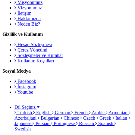
Misyonumuz
Vizyonumuz
İletişim
Hakkımızda
Neden Biz?
Gizlilik ve Kullanım
Hesap Sözleşmesi
Çerez Yönetimi
Sözleşmeler ve Kurallar
Kullanım Koşulları
Sosyal Medya
Facebook
İnstagram
Youtube
Dil Seçiniz
Turkish
English
German
French
Arabic
Armenian
Azerbaijani
Bulgarian
Chinese
Czech
Greek
Italian
Japanese
Persian
Portuguese
Russian
Spanish
Swedish