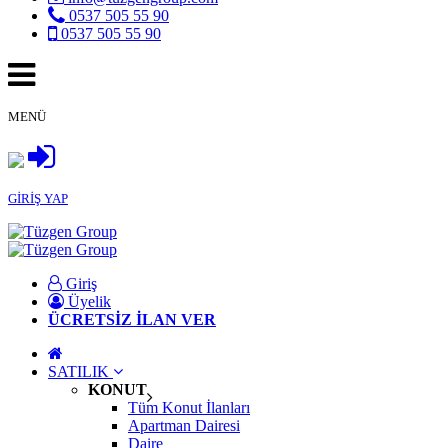
0537 505 55 90
0537 505 55 90
MENÜ
GİRİŞ YAP
Giriş
Üyelik
ÜCRETSİZ İLAN VER
SATILIK
KONUT
Tüm Konut İlanları
Apartman Dairesi
Daire