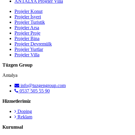
ANTALYA Projeler Villa
Projeler Konut
Projeler İşyeri
Projeler Turistik
Projeler Arsa
Projeler Proje
Projeler Bina
Projeler Devremülk
Projeler Yurtlar
Projeler Villa
Tüzgen Group
Antalya
info@tuzgengroup.com
0537 505 55 90
Hizmetlerimiz
Doping
Reklam
Kurumsal