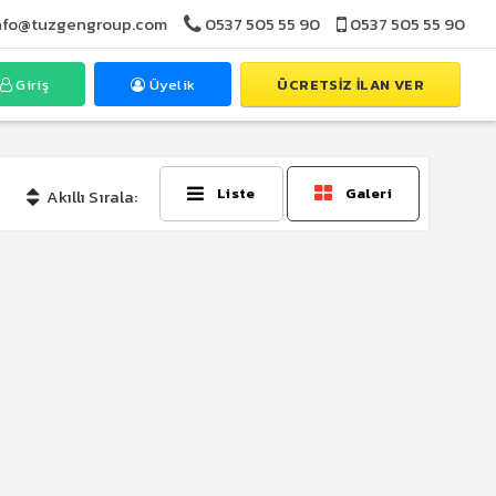
nfo@tuzgengroup.com
0537 505 55 90
0537 505 55 90
Giriş
Üyelik
ÜCRETSİZ İLAN VER
Liste
Galeri
Akıllı Sırala: