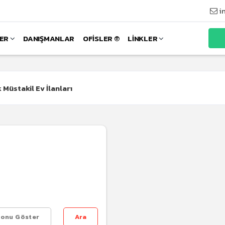
i
LER
DANIŞMANLAR
OFİSLER ®
LİNKLER
k Müstakil Ev İlanları
fonu Göster
Ara