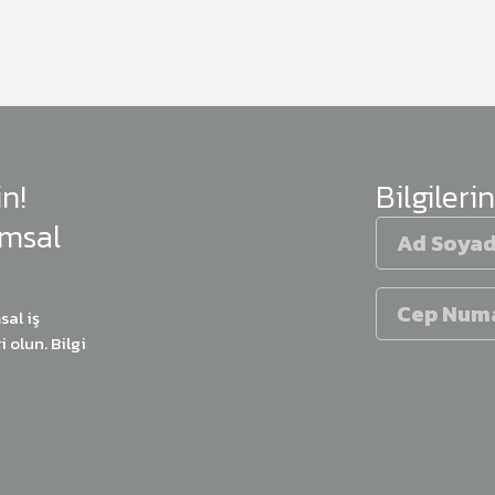
in!
Bilgilerin
umsal
sal iş
 olun. Bilgi