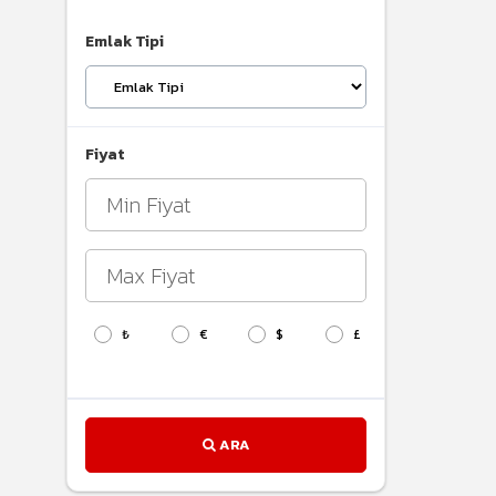
Emlak Tipi
Fiyat
₺
€
$
£
ARA