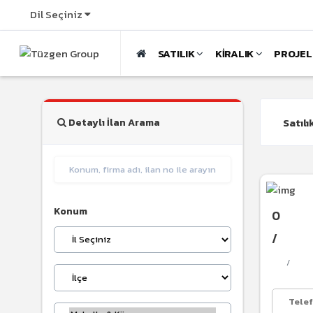
Dil Seçiniz
SATILIK
KİRALIK
PROJE
Satılı
Detaylı İlan Arama
Konum
0
/
Tele